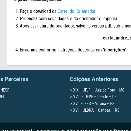
Faça o download da
Carta_do_Orientador
.
Preencha com seus dados e do orientador e imprima.
Após assinatura do orientador, salve na versão pdf, sob o no
carta_andre_
Envie-nos conforme instruções descritas em
‘inscrições’
.
as Parceiras
Edições Anteriores
 UNESP
XIX – UFJF – Juiz de Fora – MG
IBEP
XVIII – UFPE – Recife – PE
XVII – IFES – Vitória – ES
XVI – ULBRA – Canoas – RS