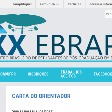
Simplifique!
Comunica BR
Participe
Acesso à infor
Pági
TRABALHOS
ECM/UFPR
INSCRIÇÕES
FACEBOOK
ACEITOS
CARTA DO ORIENTADOR
Siga as nossas sugestões: