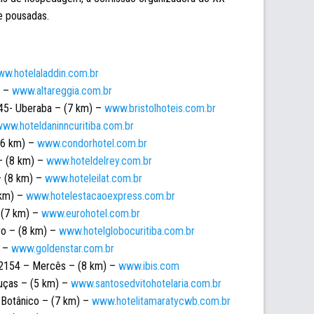
e pousadas.
w.hotelaladdin.com.br
) –
www.altareggia.com.br
45- Uberaba – (7 km) –
www.bristolhoteis.com.br
ww.hoteldaninncuritiba.com.br
(6 km) –
www.condorhotel.com.br
– (8 km) –
www.hoteldelrey.com.br
– (8 km) –
www.hoteleilat.com.br
 km) –
www.hotelestacaoexpress.com.br
 (7 km) –
www.eurohotel.com.br
ro – (8 km) –
www.hotelglobocuritiba.com.br
) –
www.goldenstar.com.br
 2154 – Mercês – (8 km) –
www.ibis.com
uças – (5 km) –
www.santosedvitohotelaria.com.br
Botânico – (7 km) –
www.hotelitamaratycwb.com.br