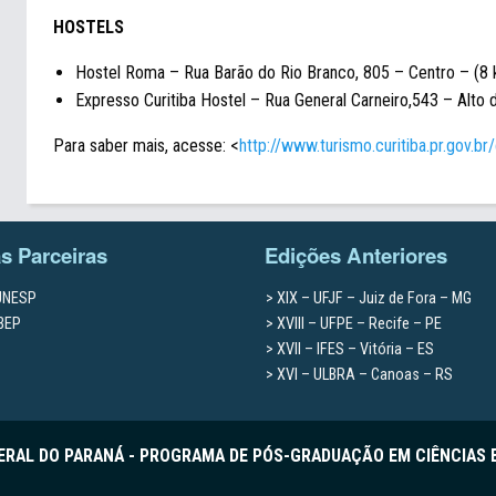
HOSTELS
Hostel Roma – Rua Barão do Rio Branco, 805 – Centro – (8
Expresso Curitiba Hostel – Rua General Carneiro,543 – Alto 
Para saber mais, acesse: <
http://www.turismo.curitiba.pr.gov.b
as Parceiras
Edições Anteriores
 UNESP
XIX – UFJF – Juiz de Fora – MG
IBEP
XVIII – UFPE – Recife – PE
XVII – IFES – Vitória – ES
XVI – ULBRA – Canoas – RS
DERAL DO PARANÁ - PROGRAMA DE PÓS-GRADUAÇÃO EM CIÊNCIAS 