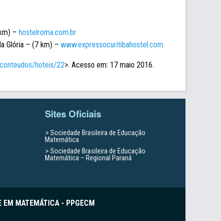
 km) –
hostelroma.com.br
da Glória – (7 km) –
www.expressocuritibahostel.com
r/conteudos/hoteis/22
>. Acesso em: 17 maio 2016.
Sites Oficiais
Sociedade Brasileira de Educação
Matemática
Sociedade Brasileira de Educação
Matemática – Regional Paraná
E EM MATEMÁTICA - PPGECM