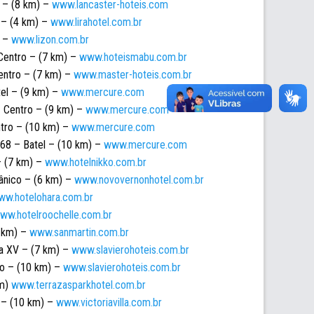
 – (8 km) –
www.lancaster-hoteis.com
 – (4 km) –
www.lirahotel.com.br
) –
www.lizon.com.br
Centro – (7 km) –
www.hoteismabu.com.br
entro – (7 km) –
www.master-hoteis.com.br
el – (9 km) –
www.mercure.com
 Centro – (9 km) –
www.mercure.com
tro – (10 km) –
www.mercure.com
8 – Batel – (10 km) –
www.mercure.com
– (7 km) –
www.hotelnikko.com.br
ânico – (6 km) –
www.novovernonhotel.com.br
w.hotelohara.com.br
ww.hotelroochelle.com.br
 km) –
www.sanmartin.com.br
da XV – (7 km) –
www.slavierohoteis.com.br
ro – (10 km) –
www.slavierohoteis.com.br
km)
www.terrazasparkhotel.com.br
 – (10 km) –
www.victoriavilla.com.br