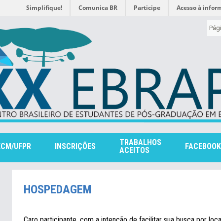
Simplifique!
Comunica BR
Participe
Acesso à infor
Pági
TRABALHOS
ECM/UFPR
INSCRIÇÕES
FACEBOOK
ACEITOS
HOSPEDAGEM
Caro participante, com a intenção de facilitar sua busca por l