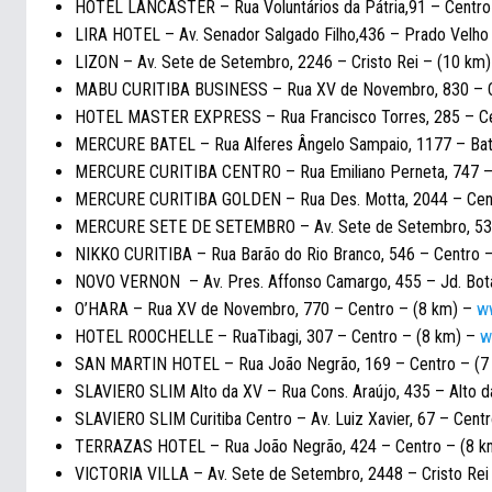
HOTEL LANCASTER – Rua Voluntários da Pátria,91 – Centro
LIRA HOTEL – Av. Senador Salgado Filho,436 – Prado Velho
LIZON –
Av. Sete de Setembro, 2246 – Cristo Rei – (10 km
MABU CURITIBA BUSINESS –
Rua XV de Novembro, 830 – 
HOTEL MASTER EXPRESS –
Rua Francisco Torres, 285 – C
MERCURE BATEL – Rua Alferes Ângelo Sampaio, 1177 – Bat
MERCURE CURITIBA CENTRO – Rua Emiliano Perneta, 747 –
MERCURE CURITIBA GOLDEN – Rua Des. Motta, 2044 – Cen
MERCURE SETE DE SETEMBRO – Av. Sete de Setembro, 536
NIKKO CURITIBA – Rua Barão do Rio Branco, 546 – Centro 
NOVO VERNON – Av. Pres. Affonso Camargo, 455 – Jd. Bot
O’HARA –
Rua XV de Novembro, 770 – Centro – (8 km) –
ww
HOTEL ROOCHELLE – RuaTibagi, 307 – Centro – (8 km) –
w
SAN MARTIN HOTEL – Rua João Negrão, 169 – Centro – (7
SLAVIERO SLIM Alto da XV – Rua Cons. Araújo, 435 – Alto 
SLAVIERO SLIM Curitiba Centro – Av. Luiz Xavier, 67 – Cent
TERRAZAS HOTEL –
Rua João Negrão, 424 – Centro – (8 
VICTORIA VILLA – Av. Sete de Setembro, 2448 – Cristo Rei