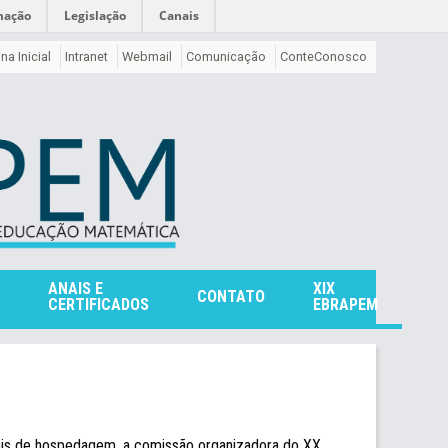
mação
Legislação
Canais
na Inicial
Intranet
Webmail
Comunicação
ConteConosco
ANAIS E
XIX
CONTATO
CERTIFICADOS
EBRAPEM
ocais de hospedagem, a comissão organizadora do XX